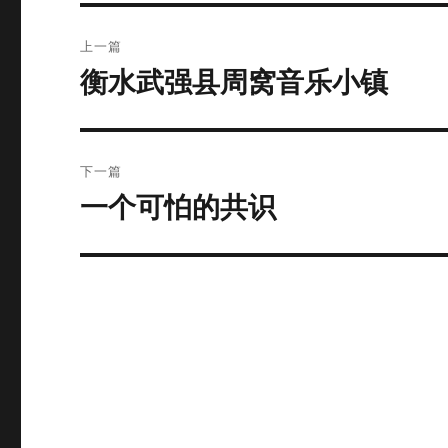
文
上一篇
章
衡水武强县周窝音乐小镇
上
篇
导
文
航
章：
下一篇
一个可怕的共识
下
篇
文
章：