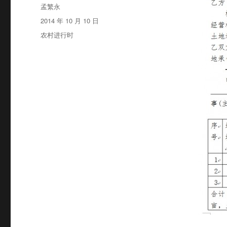
作
孟繁永
者
发
2014 年 10 月 10 日
布
分
农村进行时
于
类