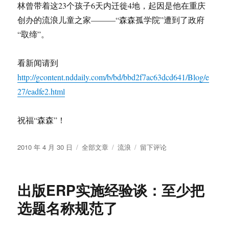
林曾带着这23个孩子6天内迁徙4地，起因是他在重庆
创办的流浪儿童之家———“森森孤学院”遭到了政府
“取缔”。
看新闻请到
http://gcontent.nddaily.com/b/bd/bbd2f7ac63dcd641/Blog/e
27/eadfe2.html
祝福“森森”！
发
分
标
于
2010 年 4 月 30 日
全部文章
流浪
留下评论
布
类
签
新
于
闻
出
出版ERP实施经验谈：至少把
南
方：
选题名称规范了
“森
森