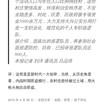
个流动人口与常住人口比例倒挂村，这些
村庄警情高发，环境和治安秩序差，不安
全隐患多。对此，区委、区政府拨专项资
金5000余万元，大力支持大兴公安分局打
造一支职业化、规范化的千人专职巡逻
队。
据介绍，选拔出的巡逻队员，将参加社会
面巡逻防控。目前，已招录巡逻队员近
800人。
本报记者 刘洋 通讯员 吕品璋
评：这简直是新时代一大创举，当然，从历史角度
看，内战时期匪盗横行，农村也曾经修过土城，用火
枪火炮抗击匪盗。
发
分
标
于
2010 年 4 月 26 日
全部文章
创新
、
管理
留下评论
布
类
签
北