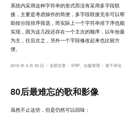
系统内采用这种字符串的形式而没有采用多字段联
接，主要是考虑操作的简便，多字段联接无非可以帮
助按分段排序筛选，而实际上一个字符串排下序也能
实现，因为这几段还存在一个主次的顺序，以年份最
为主，往后次之，另外一个字段修改起来也比较方
便。
发
分
标
于
2010 年 4 月 30 日
全部文章
ERP
、
出版管理
留下评论
布
类
签
出
于
版
ERP
80后最难忘的歌和影像
实
施
经
虽然不止这些，但是仍然可以回味：
验
谈：
至
少
把