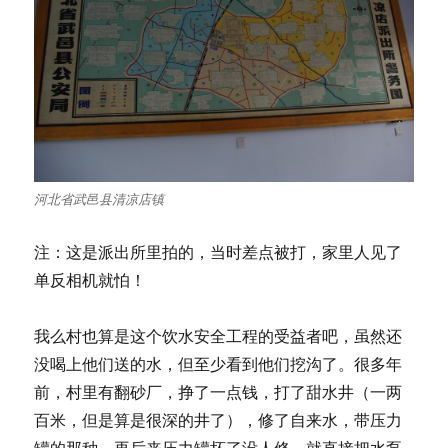
为
农
家
书
屋
管
理
员
河北省武邑县清凉店镇
注：这是派出所里拍的，当时差点被打，家里人见了
单反相机就怕！
我么村也算是这个饮水安全工程的受益者吧，虽然还
没喝上他们送的水，但至少看到他们挖沟了。很多年
前，村里有翻砂厂，挣了一点钱，打了甜水井（一两
百米，但是算是很深的井了），修了自来水，带压力
罐的那种，再后来压力罐坏了没人修，就直接把水泵