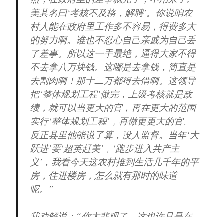
美其名曰‘考核不及格，解聘’。你说咱农
村人能在政府里工作多不容易，得费多大
的努力啊。谁也不忍心自己亲戚为自己丢
了差事。所以这一手最绝，逼得大家不得
不去拿八万块钱。这哪是去拿钱，简直是
去割肉啊！那十二万都得去借啊。这领导
把‘整体规划工程’做完，上级考核就是政
绩，就可以当更大的官，再在更大的范围
实行‘整体规划工程’，再做更更大的官。
反正县里他能说了算，没人监督。当年‘大
跃进’要‘超英赶美’，‘跑步进入共产主
义’，我看今天这农村推到生活几千年的平
房，住进楼房，怎么就有那时的味道
呢。”
我劝解说：“你太悲观了，这也许只是在