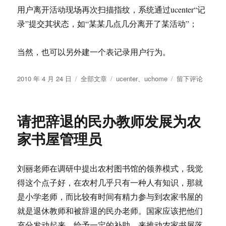
用户离开活动现场再次扫描指纹，系统通过ucenter“记
录”提交其状态，如“某某几点几分离开了某活动”；
当然，也可以另外建一个表记录用户行为。
发
分
标
于
2010 年 4 月 24 日
全部文章
ucenter
、
uchome
留下评论
布
类
签
基
于
于
ucenter
请把辞退的民办教师发展为农
的
指
家书屋管理员
纹
识
别
刘丽老师在调研中提出农村图书馆的领养模式，我觉
实
得这个点子好，在农村几乎只有一种人有知识，那就
时
考
是小学老师，而比较有时间有精力参与到农家书屋的
勤
就是退休教师和被辞退的民办老师。国家应该把他们
系
充分发动起来，给予一定的补助，来推动农家书屋落