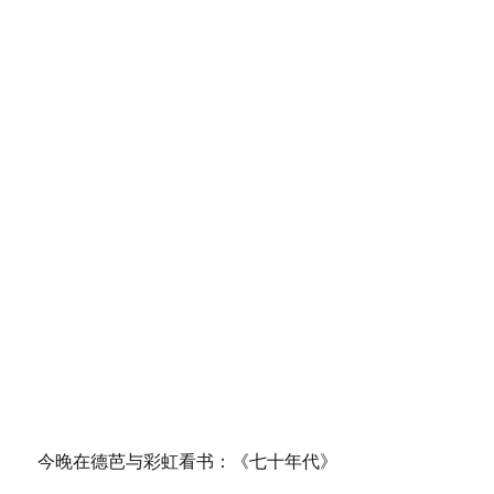
选
题
名
称
规
范
了
今晚在德芭与彩虹看书：《七十年代》