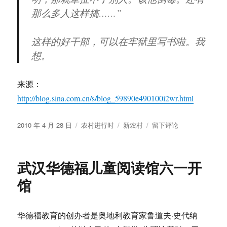
那么多人这样搞……”
这样的好干部，可以在牢狱里写书啦。我
想。
来源：
http://blog.sina.com.cn/s/blog_59890e490100i2wr.html
发
分
标
于
2010 年 4 月 28 日
农村进行时
新农村
留下评论
布
类
签
总
于
是
有
武汉华德福儿童阅读馆六一开
人
更
馆
加
了
解
华德福教育的创办者是奥地利教育家鲁道夫·史代纳
真