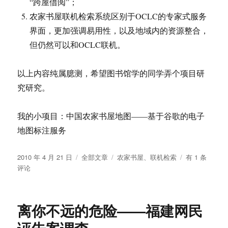
“跨屋借阅”；
农家书屋联机检索系统区别于OCLC的专家式服务
界面，更加强调易用性，以及地域内的资源整合，
但仍然可以和OCLC联机。
以上内容纯属臆测，希望图书馆学的同学弄个项目研
究研究。
我的小项目：中国农家书屋地图——基于谷歌的电子
地图标注服务
发
分
标
谁
2010 年 4 月 21 日
全部文章
农家书屋
、
联机检索
有 1 条
布
类
签
来
评论
于
做
农
家
离你不远的危险——福建网民
书
屋