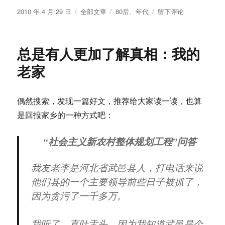
发
分
标
于
2010 年 4 月 29 日
全部文章
80后
、
年代
留下评论
布
类
签
80
于
后
最
总是有人更加了解真相：我的
难
忘
老家
的
歌
和
偶然搜索，发现一篇好文，推荐给大家读一读，也算
影
是回报家乡的一种方式吧：
像
“社会主义新农村整体规划工程”问答
我友老李是河北省武邑县人，打电话来说
他们县的一个主要领导前些日子被抓了，
因为贪污了一千多万。
我听了，直吐舌头。因为我知道武邑是个