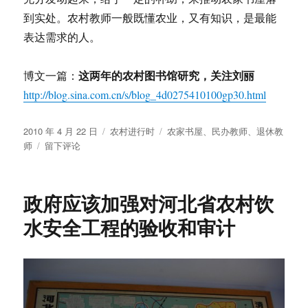
统
设
到实处。农村教师一般既懂农业，又有知识，是最能
计
表达需求的人。
这两年的农村图书馆研究，关注刘丽
博文一篇：
http://blog.sina.com.cn/s/blog_4d0275410100gp30.html
发
分
标
2010 年 4 月 22 日
农村进行时
农家书屋
、
民办教师
、
退休教
布
于
类
签
师
留下评论
于
请
把
辞
政府应该加强对河北省农村饮
退
的
水安全工程的验收和审计
民
办
教
师
发
展