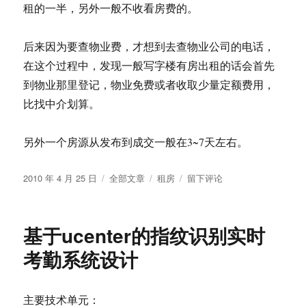
租的一半，另外一般不收看房费的。
后来因为要查物业费，才想到去查物业公司的电话，
在这个过程中，发现一般写字楼有房出租的话会首先
到物业那里登记，物业免费或者收取少量定额费用，
比找中介划算。
另外一个房源从发布到成交一般在3~7天左右。
发
分
标
于
2010 年 4 月 25 日
全部文章
租房
留下评论
布
类
签
武
于
汉
租
基于ucenter的指纹识别实时
房
经
考勤系统设计
验
谈
——
主要技术单元：