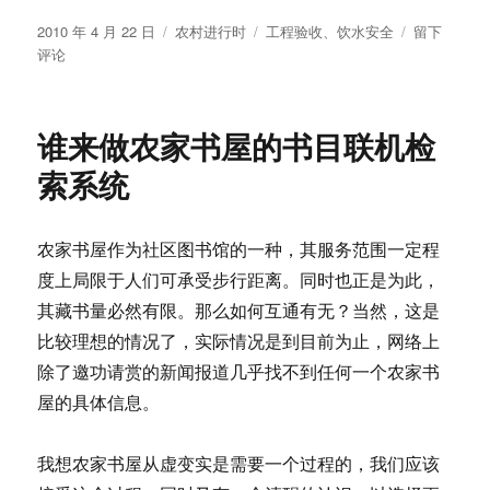
发
分
标
于
2010 年 4 月 22 日
农村进行时
工程验收
、
饮水安全
留下
布
类
签
政
评论
于
府
应
该
谁来做农家书屋的书目联机检
加
强
索系统
对
河
北
农家书屋作为社区图书馆的一种，其服务范围一定程
省
度上局限于人们可承受步行距离。同时也正是为此，
农
村
其藏书量必然有限。那么如何互通有无？当然，这是
饮
比较理想的情况了，实际情况是到目前为止，网络上
水
除了邀功请赏的新闻报道几乎找不到任何一个农家书
安
全
屋的具体信息。
工
程
我想农家书屋从虚变实是需要一个过程的，我们应该
的
验