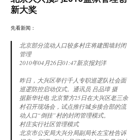
儿
新大奖
童
阅
读
先看新闻：
馆
六
一
北京部分流动人口较多村庄将建围墙封闭
开
管理
馆
2010年04月26日01:47新京报刘洋
昨日，大兴区举行千人专职巡逻队社会面
巡逻防控启动仪式。通讯员 吕品璋 摄
据新华社电 北京警方25日在大兴区老三余
村召开现场会，试点推行城乡接合部的流
动人口“倒挂”村的封闭管理模式。
村庄实行社区管理模式
北京市公安局大兴分局副局长左宝栓告诉