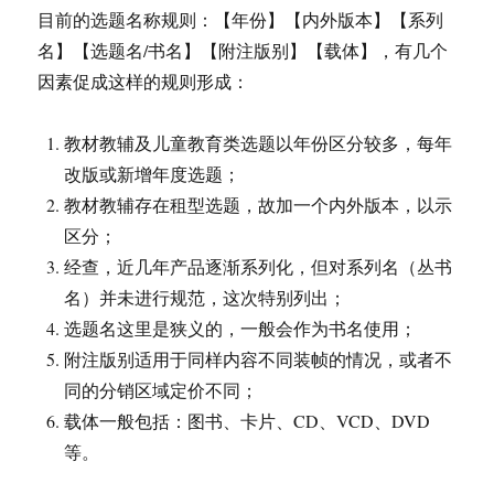
孤
目前的选题名称规则：【年份】【内外版本】【系列
学
名】【选题名/书名】【附注版别】【载体】，有几个
院”
流
因素促成这样的规则形成：
浪
记
教材教辅及儿童教育类选题以年份区分较多，每年
改版或新增年度选题；
教材教辅存在租型选题，故加一个内外版本，以示
区分；
经查，近几年产品逐渐系列化，但对系列名（丛书
名）并未进行规范，这次特别列出；
选题名这里是狭义的，一般会作为书名使用；
附注版别适用于同样内容不同装帧的情况，或者不
同的分销区域定价不同；
载体一般包括：图书、卡片、CD、VCD、DVD
等。