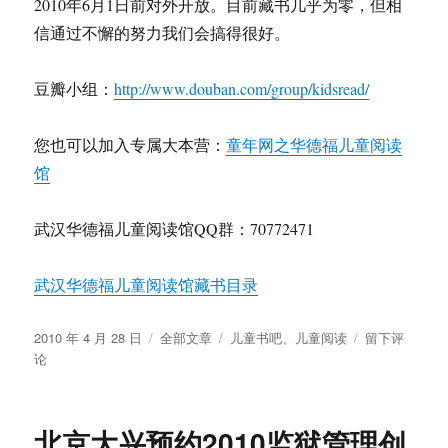
2010年6月1日前对外开放。目前藏书几乎为零，但相
信通过不懈的努力我们会搞得很好。
豆瓣小组：
http://www.douban.com/group/kidsread/
您也可以加入专属大本营：
童年网之华德福儿童阅读
馆
武汉华德福儿童阅读馆QQ群：70772471
武汉华德福儿童阅读馆藏书目录
发
分
标
于
2010 年 4 月 28 日
全部文章
儿童书吧
、
儿童阅读
留下评
布
类
签
武
论
于
汉
华
德
北京大兴预约2010监狱管理创
福