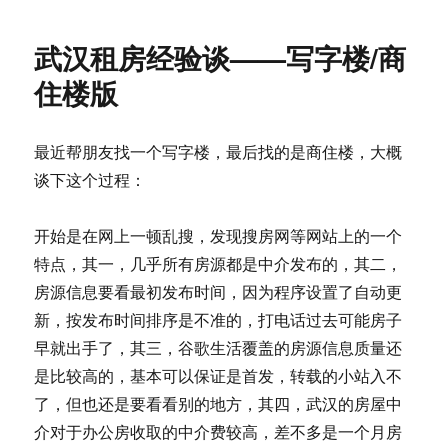
于
京
大
武汉租房经验谈——写字楼/商
兴
预
住楼版
约
2010
监
最近帮朋友找一个写字楼，最后找的是商住楼，大概
狱
谈下这个过程：
管
理
创
开始是在网上一顿乱搜，发现搜房网等网站上的一个
新
特点，其一，几乎所有房源都是中介发布的，其二，
大
奖
房源信息要看最初发布时间，因为程序设置了自动更
新，按发布时间排序是不准的，打电话过去可能房子
早就出手了，其三，谷歌生活覆盖的房源信息质量还
是比较高的，基本可以保证是首发，转载的小站入不
了，但也还是要看看别的地方，其四，武汉的房屋中
介对于办公房收取的中介费较高，差不多是一个月房