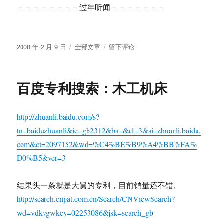
－－－－－－－－过年听闻－－－－－－－
发
分
于
2008 年 2 月 9 日
全部文章
留下评论
布
类
偷
于
猪
百度专利搜索：木工机床
http://zhuanli.baidu.com/s?
tn=baiduzhuanli&ie=gb2312&bs=&cl=3&si=zhuanli.baidu.
com&ct=2097152&wd=%C4%BE%B9%A4%BB%FA%
D0%B5&ver=3
结果头一条就是大舅的专利，目前销量还不错。
http://search.cnpat.com.cn/Search/CNViewSearch?
wd=vdkvgwkey=02253086&jsk=search_gb