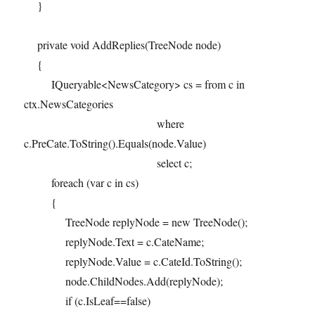
}
private void AddReplies(TreeNode node)
{
IQueryable<NewsCategory> cs = from c in
ctx.NewsCategories
where
c.PreCate.ToString().Equals(node.Value)
select c;
foreach (var c in cs)
{
TreeNode replyNode = new TreeNode();
replyNode.Text = c.CateName;
replyNode.Value = c.CateId.ToString();
node.ChildNodes.Add(replyNode);
if (c.IsLeaf==false)