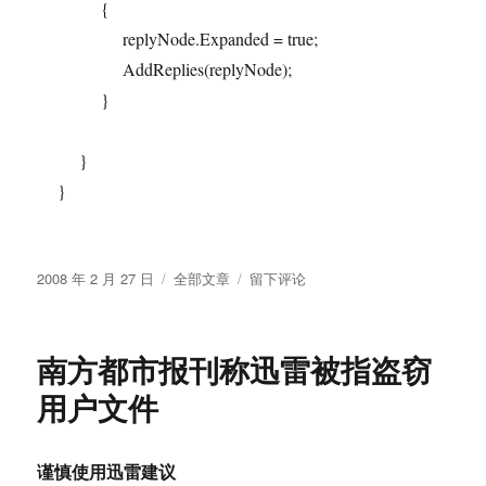
{
replyNode.Expanded = true;
AddReplies(replyNode);
}
}
}
发
分
于
2008 年 2 月 27 日
全部文章
留下评论
布
类
用
于
Linq
生
南方都市报刊称迅雷被指盗窃
成
无
用户文件
限
级
分
谨慎使用迅雷建议
类