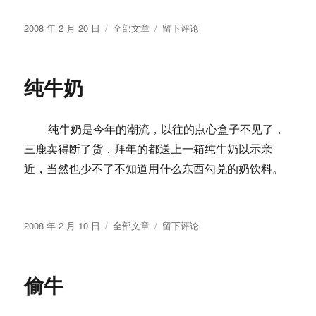
发
分
于
2008 年 2 月 20 日
全部文章
留下评论
布
类
南
于
方
都
纯牛奶
市
报
刊
纯牛奶是今年的潮流，以往的点心盒子不见了，
称
迅
三鹿卖得断了货，拜年的都送上一箱纯牛奶以示亲
雷
近，当然也少不了不知道用什么东西勾兑的奶饮料。
被
指
盗
窃
发
分
于
2008 年 2 月 10 日
全部文章
留下评论
用
布
类
纯
户
于
牛
文
奶
偷牛
件