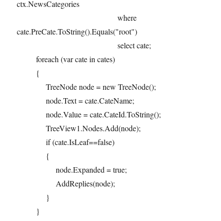
ctx.NewsCategories
where
cate.PreCate.ToString().Equals("root")
select cate;
foreach (var cate in cates)
{
TreeNode node = new TreeNode();
node.Text = cate.CateName;
node.Value = cate.CateId.ToString();
TreeView1.Nodes.Add(node);
if (cate.IsLeaf==false)
{
node.Expanded = true;
AddReplies(node);
}
}