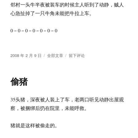
邻村一头牛半夜被装车的时候主人听到了动静，贼人
心急扯掉了一只牛角未能把牛拉上车。
0－0－0－0－0－0－0
发
分
于
2008 年 2 月 9 日
全部文章
留下评论
布
类
偷
于
牛
偷猪
35头猪，深夜被人装上了车，老两口听见动静出屋观
察，被捆绑后扔在院里，未能呼救。
猪就是这样被偷走的。