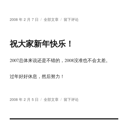
发
分
于
2008 年 2 月 7 日
全部文章
留下评论
布
类
百
于
度
专
祝大家新年快乐！
利
搜
索：
2007总体来说还是不错的，2008没准也不会太差。
木
工
机
过年好好休息，然后努力！
床
发
分
于
2008 年 2 月 5 日
全部文章
留下评论
布
类
祝
于
大
家
新