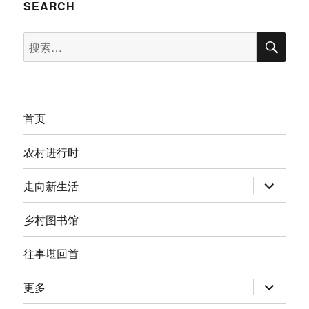
SEARCH
搜
搜
索
索：
首页
农村进行时
展
走向新生活
开
子
菜
乡村图书馆
单
往事堪回首
展
更多
开
子