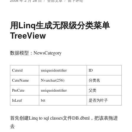
2008 年 2 月 28 日
全部文章
留下评论
布
类
关
于
于
几
用Linq生成无限级分类菜单
个
网
TreeView
站
暂
停
数据模型：NewsCategory
服
务
的
Cateid
uniqueidentifier
ID
通
CateName
Nvarchar(256)
告
分类名
PreCate
uniqueidentifier
父类
IsLeaf
bit
是否为叶子
首先创建Linq to sql classes文件DB.dbml，把该表拖进
去