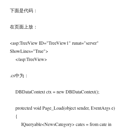
下面是代码：
在页面上放：
<asp:TreeView ID="TreeView1" runat="server"
ShowLines="True">
</asp:TreeView>
.cs中为：
DBDataContext ctx = new DBDataContext();
protected void Page_Load(object sender, EventArgs e)
{
IQueryable<NewsCategory> cates = from cate in