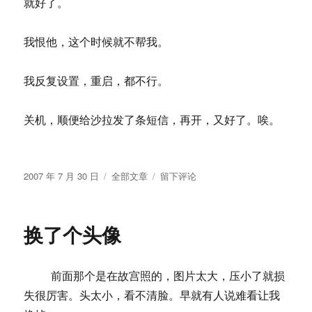
就好了。
我恨他，这个时候就不帮我。
我反复设置，重启，都不行。
关机，顺便给沙拉发了条短信，再开，又好了。唉。
发
分
于
2007 年 7 月 30 日
全部文章
留下评论
布
类
网
于
卡
休
换了个头像
克
前面那个是在故宫照的，图片太大，压小了就损
失很厉害。头太小，看不清脸。早就有人说难看让我