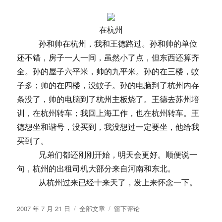
着
乐
在杭州
孙和帅在杭州，我和王德路过。孙和帅的单位
还不错，房子一人一间，虽然小了点，但东西还算齐
全。孙的屋子六平米，帅的九平米。孙的在三楼，蚊
子多；帅的在四楼，没蚊子。孙的电脑到了杭州内存
条没了，帅的电脑到了杭州主板烧了。王德去苏州培
训，在杭州转车；我回上海工作，也在杭州转车。王
德想坐和谐号，没买到，我没想过一定要坐，他给我
买到了。
兄弟们都还刚刚开始，明天会更好。顺便说一
句，杭州的出租司机大部分来自河南和东北。
从杭州过来已经十来天了，发上来怀念一下。
发
分
于
2007 年 7 月 21 日
全部文章
留下评论
布
类
从