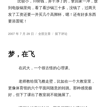
比较小，10块钱，弄干净了的，拿回家一冲，放
到电饭锅里炖，看了看沙锅三十多，没钱了，过两天
发了工资还要一并买几个高脚杯，嗯！还有好多东西
要添置呢！
发
分
于
2007 年 7 月 29 日
全部文章
留下评论
布
类
炖
于
鸡
梦，在飞
在武大，一个很古怪的心理课。
老师教给我飞檐走壁，比如在一个大教室里，
更像体育馆的六个平面间随意的转跳。那种感觉极
好，但下了课出了教室就不能施展了。