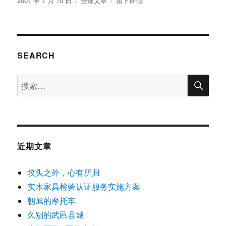
2007 年 7 月 10 日
全部文章
留下评论
丸
布
类
上
子
于
海
迪
麦
乔
SEARCH
迁
新
搜
搜
址
索
索：
近期文章
坟头之外，心有所归
实木家具检验认证服务实施方案
朝旭的摩托车
久别的武邑县城