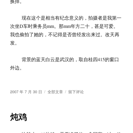
换掉。
现在这个是相当有纪念意义的，拍摄者是我第一
次坐D车时乘务员mm。那mm年方二十，甚是可爱。
我也偷拍了她的，不记得是否曾经发出来过。改天再
发。
背景的蓝天白云是武汉的，取自桂四415的窗口
外边。
发
分
于
2007 年 7 月 30 日
全部文章
留下评论
布
类
换
于
了
个
炖鸡
头
像