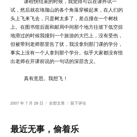
课程快结束的时候，我觉得可以在课外试一
试，然后就在珞珈山的各个角落穿梭起来，在人们的
头上飞来飞去，只是树太多了，差点撞在一个树枝
上。在图书馆后面和邮局中间那个地方往坡下低空掠
地滑过的时候我撞到一个旅游的大巴上，没有受伤，
但被带到老师那里告了状，我没拿到那门课的学分，
事实上没有一个人拿到那个学分。似乎大家都没有悟
出老师在开课前说的一句话的深层含义。
真有意思。我想飞！
发
分
于
2007 年 7 月 29 日
全部文章
留下评论
布
类
梦，
于
在
飞
最近无事，偷着乐