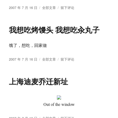
发
分
于
2007 年 7 月 16 日
全部文章
留下评论
布
类
世
于
纪
佳
我想吃烤馒头 我想吃汆丸子
缘
测
试
饿了，想吃，回家做
摘
要
发
分
于
2007 年 7 月 16 日
全部文章
留下评论
布
类
我
于
想
吃
上海迪麦乔迁新址
烤
馒
头
我
想
Out of the window
吃
汆
发
分
于