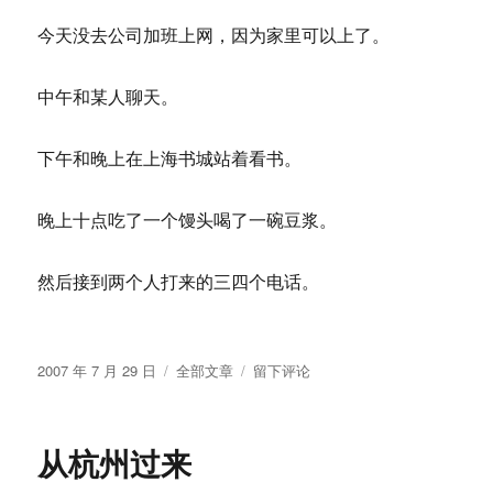
今天没去公司加班上网，因为家里可以上了。
中午和某人聊天。
下午和晚上在上海书城站着看书。
晚上十点吃了一个馒头喝了一碗豆浆。
然后接到两个人打来的三四个电话。
发
分
于
2007 年 7 月 29 日
全部文章
留下评论
布
类
最
于
近
无
从杭州过来
事，
偷